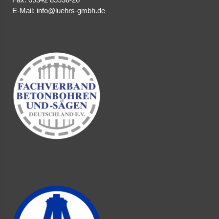
Fax: 09342 85938-26
nfo@luehrs-gmbh.de
E-Mail: i